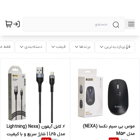
پربازدیدترین
برندها
قیمت
دسته‌بندی
فقط م
موس بی سیم نکسا (NEXA)
⚡ کابل آیفون (Lightning) Nexa
مدل M53
مدل L25 | شارژ سریع و با کیفیت