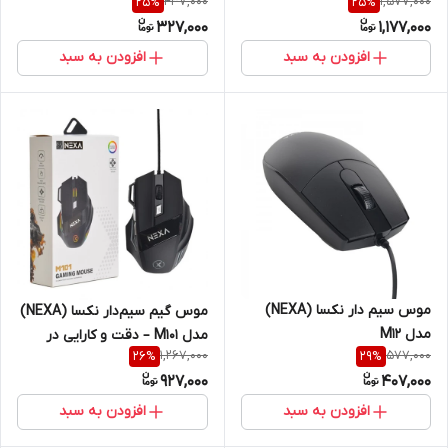
437,000
1,577,000
25
%
25
%
بالا
327,000
1,177,000
افزودن به سبد
افزودن به سبد
موس سیم دار نکسا (NEXA)
موس گیم سیم‌دار نکسا (NEXA)
مدل M12
مدل M101 – دقت و کارایی در
1,267,000
577,000
26
%
29
%
دنیای بازی
927,000
407,000
افزودن به سبد
افزودن به سبد