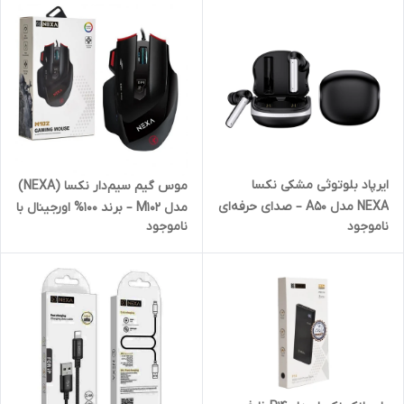
ایرپاد بلوتوثی مشکی نکسا
موس گیم سیم‌دار نکسا (NEXA)
NEXA مدل A50 – صدای حرفه‌ای
مدل M102 – برند 100% اورجینال با
ناموجود
ناموجود
با حذف نویز فعال ANC و ENC
رقص نور RGB
🎧🖤