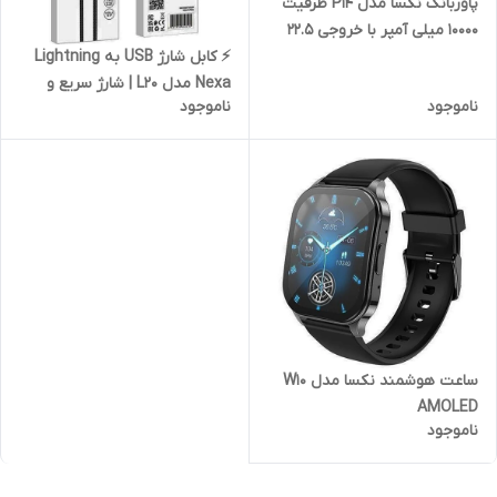
پاوربانک نکسا مدل P14 ظرفیت
10000 میلی آمپر با خروجی 22.5
واتی ساعت گارانتی فعال
⚡ کابل شارژ USB به Lightning
Nexa مدل L20 | شارژ سریع و
ناموجود
ناموجود
کیفیت برتر برای محصولات اپل
ساعت هوشمند نکسا مدل W10
AMOLED
ناموجود