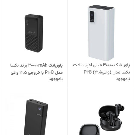
پاور بانک 30000 میلی آمپر ساعت
پاوربانک 30000mAh برند نکسا
نکسا مدل (واتی22.5) P12B
مدل P13B با خروجی 22.5 واتی
ناموجود
ناموجود
گارانتی فعال
گارانتی فعال