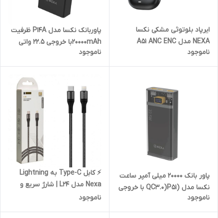
ایرپاد بلوتوثی مشکی نکسا
پاوربانک نکسا مدل P14A ظرفیت
NEXA مدل A51 ANC ENC
20000mAhبا خروجی 22.5 واتی
ناموجود
ناموجود
گارانتی فعال
⚡ کابل Type-C به Lightning
پاور بانک 20000 میلی آمپر ساعت
Nexa مدل L24 | شارژ سریع و
نکسا مدل (QC3.0)P51 با خروجی
مطمئن برای دستگاه‌های اپل
ناموجود
ناموجود
22.5 واتی گارانتی فعال