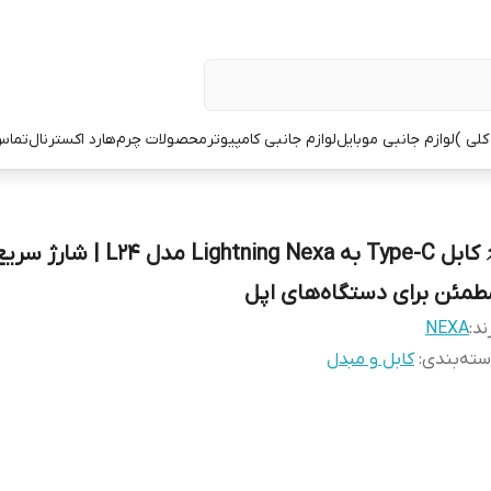
کلی )
لوازم جانبی موبایل
لوازم جانبی کامپیوتر
محصولات چرم
هارد اکسترنال
تماس 
⚡ کابل Type-C به Lightning Nexa مدل L24 | شا
طمئن برای دستگاه‌های اپل
ند:
NEXA
ته‌بندی
:
کابل و مبدل