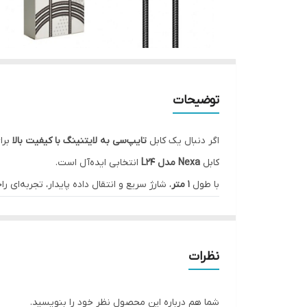
توضیحات
اگر دنبال یک کابل
تایپ‌سی به لایتنینگ با کیفیت بالا
برای
کابل
Nexa مدل L24
انتخابی ایده‌آل است.
با طول
۱ متر
، شارژ سریع و انتقال داده پایدار، تجربه‌ای 
⚙️ مشخصات فنی کابل Nexa مدل L24
ویژگی
توضیحات
نوع رابط
Type-C به Lightning
نظرات
طول کابل
۱ متر
قابلیت شارژ سریع
دارد (Fast Charging / PD)
شما هم درباره این محصول نظر خود را بنویسید.