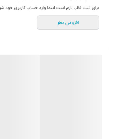
برای ثبت نظر، لازم است ابتدا وارد حساب کاربری خود شو
قابلیت انتقال دیتا
دارد
جنس روکش
PVC مقاوم و انعطاف‌پذیر
افزودن نظر
سازگاری
مناسب برای تمامی دستگاه‌های اپل (iPhone، iPad، AirPods)
کیفیت
عالی، مقاوم در برابر خم‌شدگی و گره‌خ
💎 مزایای کابل Nexa L24
⚡
شارژ سریع و ایمن:
پشتیبانی از فناوری PD برای شارژ سریع آیفون و آیپد
💻
انتقال دیتا با سرعت بالا:
جابه‌جایی فایل‌ها و عکس
💪
روکش مقاوم PVC:
انعطاف‌پذیر و ضد گره و پارگی
🔌
اتصال پایدار:
کانکتورهای باکیفیت برای استفاده ط
🧩
سازگاری کامل با دستگاه‌های اپل:
مناسب برای آیفون
🛒 چرا کابل Nexa مدل L24 را انتخاب کنیم؟
✅ شارژ سریع و انتقال دیتا هم‌زمان
✅ طول استاندارد ۱ متر برای راحتی استفاده