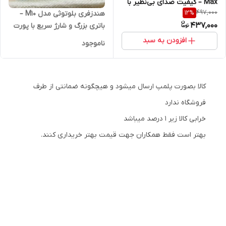
Max – کیفیت صدای بی‌نظیر با
497,000
12
%
هندزفری بلوتوثی مدل M10 –
شارژ Type-C 🔊⚡
437,000
باتری بزرگ و شارژ سریع با پورت
تایپ سی ویژه همکار
افزودن به سبد
ناموجود
کالا بصورت پلمپ ارسال میشود و هیچگونه ضمانتی از طرف
فروشگاه ندارد
خرابی کالا زیر 1 درصد میباشد
بهتر است فقط همکاران جهت قیمت بهتر خریداری کنند.