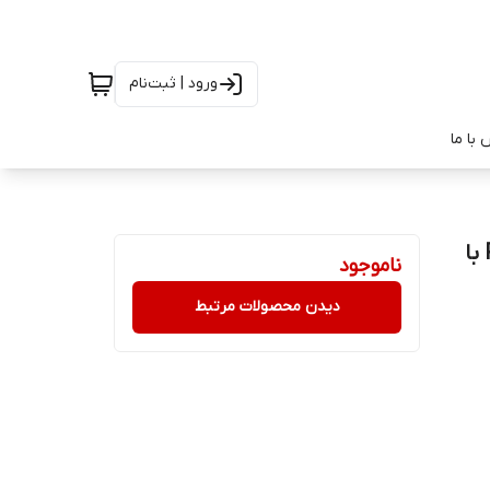
ورود | ثبت‌نام
با ما
پاور بانک 20000 میلی آمپر ساعت نکسا مدل (QC3.0)P51 با
ناموجود
دیدن محصولات مرتبط