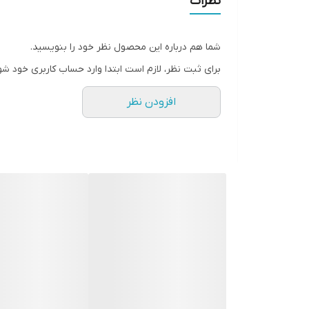
نظرات
✅ولتاژ متنوع خروجی درگاه 5V/4.5A ,9V/2A ,12V/1.5A (18W): USB-A 1/2
✅قابلیت انتقال شارژ تا حداکثر شدت جریان 5V/3A
شما هم درباره این محصول نظر خود را بنویسید.
✅پشتیبانی از فناوری /QC2.0/QC3.0/FCP/AFC /SFCP/PD2.0/PD3.0
برای ثبت نظر، لازم است ابتدا وارد حساب کاربری خود شو
✅قابلیت شارژ همزمان چند دستگاه هوشمند
افزودن نظر
✅ قابلیت Qualcomm (0) برای شارژ سریع دستگاه هوشمند
✅دارای نمایشگر LCD برای نمایش میزان شارژ پاوربانک
✅نوع باتری: لیتیوم پلیمری
✅گارانتی تا بهمن 1404