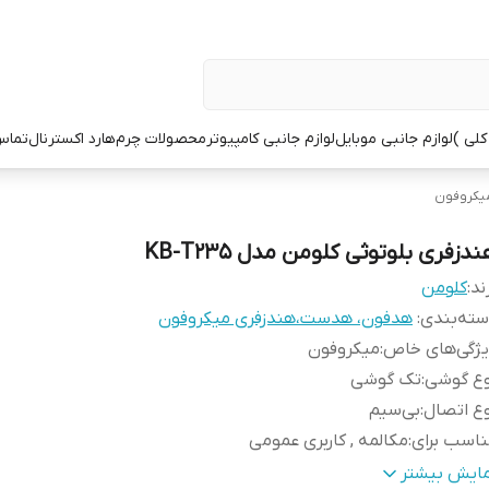
کلی )
لوازم جانبی موبایل
لوازم جانبی کامپیوتر
محصولات چرم
هارد اکسترنال
تماس 
یکروفون
دزفری بلوتوثی کلومن مدل KB-T235
ند:
کلومن
ته‌بندی
:
هدفون، هدست،هندزفری میکروفون
یژگی‌های خاص
:
میکروفون
وع گوشی
:
تک گوشی
ع اتصال
:
بی‌سیم
اسب برای
:
مکالمه , کاربری عمومی
نگ
:
مشکی
مایش بیشتر