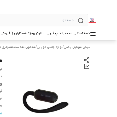
دسته‌بندی محصولات
پیگیری سفارش
ویژه همکاران ( فروش 
دیجی موبایل باکس
/
لوازم جانبی موبایل
/
هدفون، هدست،هندزفری م
هن
بر
دس
و
ن
نو
من
ر
ن