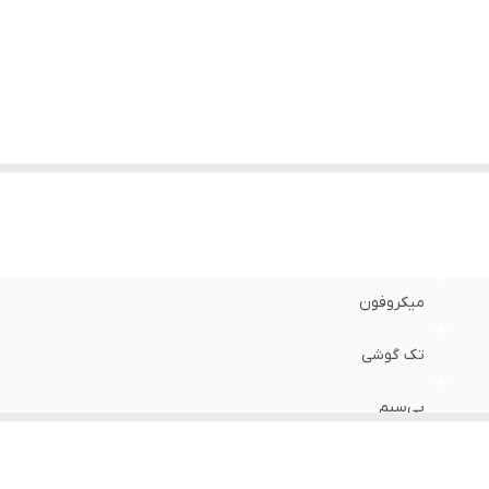
میکروفون
تک گوشی
بی‌سیم
مکالمه , کاربری عمومی