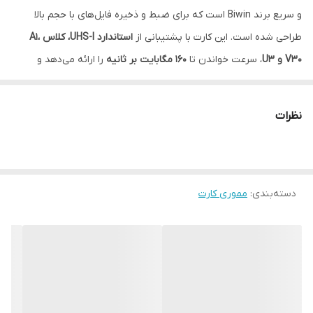
و سریع برند Biwin است که برای ضبط و ذخیره فایل‌های با حجم بالا
طراحی شده است. این کارت با پشتیبانی از
استاندارد UHS-I، کلاس A1،
V30 و U3
، سرعت خواندن تا
160 مگابایت بر ثانیه
را ارائه می‌دهد و
تجربه‌ای بدون وقفه در انتقال اطلاعات و ضبط ویدیوهای 4K UHD فراهم
می‌کند.
نظرات
ظرفیت
۲۵۶ گیگابایت
فضای بسیار مناسبی برای ذخیره عکس‌ها،
ویدیوها، موسیقی، اسناد و برنامه‌ها در اختیار کاربران قرار می‌دهد. کارت
حافظه MS100 به‌صورت
Plug & Play
عمل می‌کند و با اکثر دستگاه‌های
دسته‌بندی
:
مموری کارت
مجهز به اسلات microSD، از جمله گوشی‌های هوشمند، دوربین‌های
اکشن، دوربین‌های عکاسی، لپ‌تاپ و تبلت‌ها سازگار است.
این کارت حافظه با مقاومت در برابر ضربه، آب، دما و اشعه X، ایمنی
اطلاعات شما را تضمین می‌کند. ضمن اینکه با
گارانتی داده‌پرداز متین
عرضه می‌شود تا خیال شما از بابت اصالت و خدمات پس از فروش راحت
باشد.