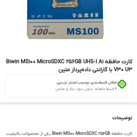
کارت حافظه Biwin MS100 MicroSDXC 256GB UHS-I A1
V30 U3 با گارانتی داده‌پرداز متین
امکان قسط‌بندی برحسب اعتبار ترب‌پی
۴ قسط ماهانه. بدون سود، چک و ضامن.
توضیحات
کارت حافظه
Biwin MS100 MicroSDXC 256GB
یکی از محصولات باکیفیت