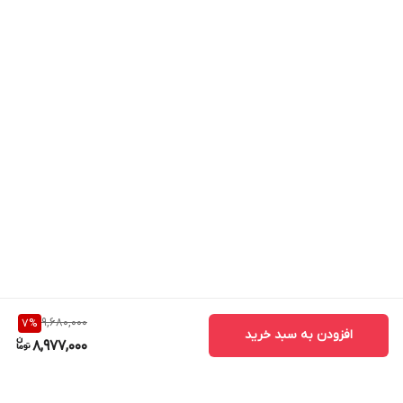
9,680,000
7
%
افزودن به سبد خرید
8,977,000