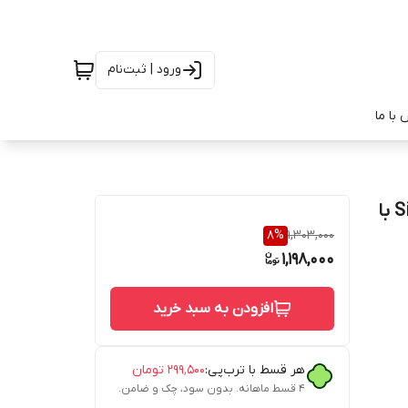
ورود | ثبت‌نام
با ما
فلش مموری 32 گیگ Silicon Power Touch T03 USB 2.0 با
8
%
1,303,000
1,198,000
افزودن به سبد خرید
هر قسط با ترب‌پی:
۲۹۹٬۵۰۰
تومان
۴ قسط ماهانه. بدون سود، چک و ضامن.