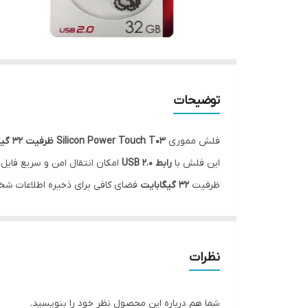
توضیحات
فلش مموری
Silicon Power Touch T03 ظرفیت 32 گیگابایت
این فلش با
رابط USB 2.0
امکان انتقال امن و سریع فایل‌ه
ظرفیت
۳۲ گیگابایت
مناسب کرده است. یکی از ویژگی‌های برجسته این محصو
فلش Touch T03 به‌صورت
Plug & Play
عمل می‌کند و 
بابت اصالت و خدمات پس از فروش راحت باشد.
نظرات
🔹 ویژگی‌ها و مشخصات فنی
ظرفیت:
32 گیگابایت
شما هم درباره این محصول نظر خود را بنویسید.