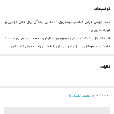
توضیحات
کیف دوشی چرمی مناسب پیاده‌روی | انتخابی ایده‌آل برای حمل موبایل و
لوازم ضروری
اگر به‌دنبال یک کیف دوشی جمع‌وجور، مقاوم و مناسب پیاده‌روی هستید
که بتوانید موبایل و لوازم ضروری‌تان را با خیال راحت حمل کنید، این
کیف دوشی چرمی انتخابی ایده‌آل برای شماست. این محصول با چرم
طبیعی بزی ساخته شده و از کیفیت و ماندگاری بالایی برخوردار است؛
نظرات
بنابراین حتی با استفاده روزمره نیز ظاهر شیک و ساختار مقاوم خود را
حفظ می‌کند.
ویژگی‌های کیف دوشی چرمی
دسته‌بندی
:
جنس: چرم طبیعی بزی
محصولات چرم
انعطاف‌پذیر، سبک و بادوام؛ مناسب حمل طولانی‌مدت در پیاده‌روی و
فعالیت‌های روزانه.