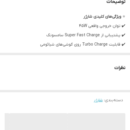
توضیحات
⭐
ویژگی‌های کلیدی شارژر
✔️ توان خروجی واقعی 45W
✔️ پشتیبانی از Super Fast Charge سامسونگ
✔️ قابلیت Turbo Charge روی گوشی‌های شیائومی
✔️ چاپ ویتنامی روی کلگی و جعبه
✔️ حک Super Fast Charge روی بدنه
نظرات
✔️ پکدار سه لیبل + لیبل عرب
✔️ دارای سه پین تبدیل خور
✔️ خروجی PD تایپ C نسل جدید
دسته‌بندی
:
شارژر
✔️ کیفیت ساخت فوق‌العاده – مناسب استفاده طولانی‌مدت