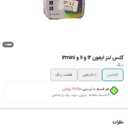
گلس لنز ایفون 12 و 11 و 12mini
رنگ
الماسی
نارنجی
هفت رنگ
هر قسط با ترب‌پی:
۱۹٬۲۵۰
تومان
۴ قسط ماهانه. بدون سود، چک و ضامن.
نظرات