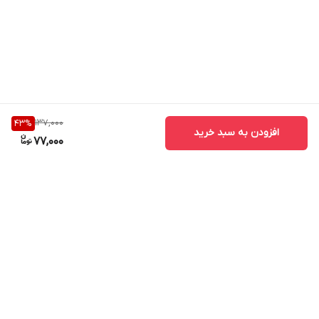
137,000
43
%
افزودن به سبد خرید
77,000
برگشت به بالا