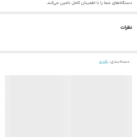
دستگاه‌های شما را با اطمینان کامل تامین می‌کند.
⚡ ویژگی‌های باتری BT_18650 1800mAh:
✅
ظرفیت واقعی 1800 میلی‌آمپر ساعت
برای استفاده طولانی‌مدت و
نظرات
بدون نگرانی
✅
کیفیت فوق‌العاده اورجینال
با دوام شارژ بالا
✅
همه‌کاره و کاربردی
برای انواع اسپیکر، اسپیکر میکروفونی، پنکه،
دسته‌بندی
:
باتری
چراغ قوه و دیگر لوازم جانبی
✅
مناسب برای انواع پاور بانک‌ها
و دستگاه‌های قابل حمل
✅
قابل شارژ و استفاده مجدد
با عمر طولانی
🎯 چرا باتری BT_18650 را انتخاب کنیم؟
🔹 شارژدهی پایدار و طولانی‌مدت
🔹 عمر مفید بالا و بدون افت کیفیت
🔹 محصول اورجینال و قابل اعتماد
🔹 اقتصادی و دوستدار محیط زیست به خاطر قابلیت شارژ مجدد