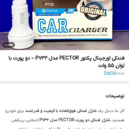
فندکی اورجینال پکتور PECTOR مدل P732 – دو پورت با
توان 55 وات
برند:
Pector
توضیحات
اگر به دنبال یک
شارژر فندکی فوق‌العاده با کیفیت و قدرتمند
برای خودرو
هستید،
شارژر فندکی دو پورت PECTOR مدل P732
انتخابی بی‌نقص