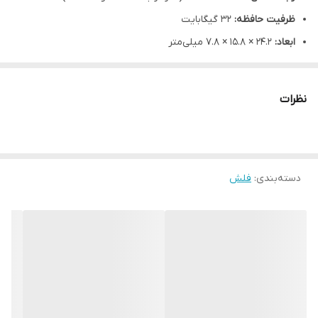
ظرفیت حافظه:
32 گیگابایت
ابعاد:
24.2 × 15.8 × 7.8 میلی‌متر
وزن:
3.59 گرم
رنگ‌ها:
مشکی، قرمز
نظرات
جنس بدنه:
پلاستیک فشرده (COB)
ویژگی‌های اضافی:
مقاوم در برابر آب، گرد و غبار و لرزش
سازگاری با سیستم‌عامل‌ها:
Windows 10/8/7/XP، macOS 10.3 یا
بالاتر، Linux 2.6.x یا بالاتر
دسته‌بندی
:
فلش
🔹 ویژگی‌های برجسته
سرعت انتقال بالا:
رابط USB 3.2 Gen 1 امکان انتقال سریع داده‌ها را
فراهم می‌کند.
طراحی مقاوم:
بدنه پلاستیکی فشرده با فناوری COB از فلش مموری
در برابر آسیب‌های فیزیکی محافظت می‌کند.
قابلیت حمل آسان:
ابعاد کوچک و وزن سبک، حمل و استفاده راحت را