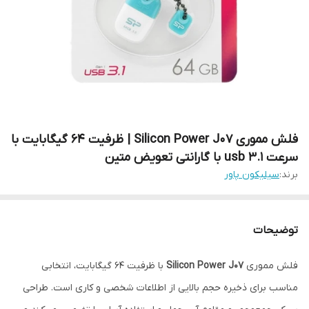
فلش مموری Silicon Power J07 | ظرفیت 64 گیگابایت با
سرعت usb 3.1 با گارانتی تعویض متین
برند:
سیلیکون پاور
توضیحات
فلش مموری
Silicon Power J07
با ظرفیت 64 گیگابایت، انتخابی
مناسب برای ذخیره حجم بالایی از اطلاعات شخصی و کاری است. طراحی