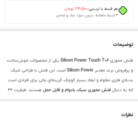
هر قسط با ترب‌پی:
۲۹۹٬۵۰۰
تومان
۴ قسط ماهانه. بدون سود، چک و ضامن.
توضیحات
فلش مموری
Silicon Power Touch T06
یکی از محصولات خوش‌ساخت
و پرفروش برند معتبر
Silicon Power
است. این فلش با طراحی شیک،
بدنه‌ی فلزی مقاوم و ابعاد بسیار کوچک، گزینه‌ای عالی برای افرادی است
که به دنبال
فلش مموری سبک، بادوام و قابل حمل
هستند. ظرفیت 32
گیگابایت آن فضای کافی برای ذخیره انواع فایل‌ها، عکس‌ها، فیلم‌ها و
اسناد روزمره را فراهم می‌کند.
نظرات
⭐ ویژگی‌های کلیدی
💾
ظرفیت ذخیره‌سازی:
32 گیگابایت