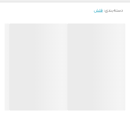
⚡
رابط کاربری:
USB 2.0 (سازگار با USB 3.0 و 1.1)
دسته‌بندی
:
فلش
🧲
بدنه فلزی بادوام:
مقاوم در برابر ضربه، گردوغبار و پاشش آب
🔗
طراحی بدون درپوش (Capless Design):
بدون نگرانی از گم شدن
درپوش
💻
سازگار با سیستم‌عامل‌های مختلف:
Windows، macOS، Linux
🧩
طراحی کوچک و سبک:
مناسب برای اتصال به دسته‌کلید یا کیف
🎨 طراحی و کیفیت ساخت
بدنه‌ی فلزی
Touch T06
علاوه بر ظاهری جذاب و مدرن، دوام بالایی نیز
دارد. سیلیکون پاور این فلش را با طراحی مینیمال و بدون درپوش
ساخته تا هم استفاده از آن ساده‌تر باشد و هم در برابر آسیب‌های روزمره
مقاومت بیشتری نشان دهد. حلقه‌ی انتهایی دستگاه نیز امکان اتصال به
جاکلیدی یا بند را فراهم می‌کند.
⚙️ عملکرد و کارایی
رابط
USB 2.0
در این مدل سرعتی مناسب برای انتقال داده‌های روزانه