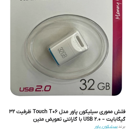
فلش مموری سیلیکون پاور مدل Touch T06 ظرفیت 32
گیگابایت – USB 2.0 با گارانتی تعویض متین
برند:
سیلیکون پاور