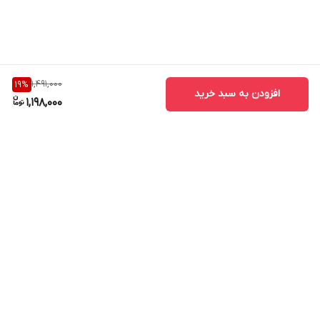
جنس بدنه
فلزی
طراحی
بدون درپوش، بسیار کوچک
مقاومت
در برابر ضربه، گردوغبار و آب
1,491,000
19
%
سازگاری
Windows / macOS / Linux
افزودن به سبد خرید
1,198,000
گارانتی
گارانتی معتبر متین یا ضمانت اصالت کالا
برگشت به بالا