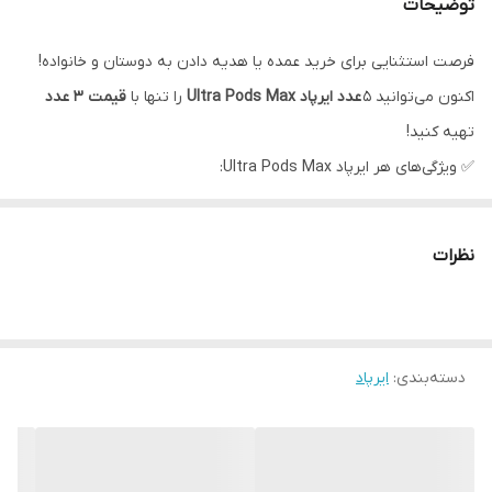
توضیحات
فرصت استثنایی برای خرید عمده یا هدیه دادن به دوستان و خانواده!
اکنون می‌توانید ۵
عدد ایرپاد Ultra Pods Max
را تنها با
قیمت ۳ عدد
تهیه کنید!
✅ ویژگی‌های هر ایرپاد Ultra Pods Max:
🎧 کیفیت صدای HD و بیس قوی
🔇 حذف نویز محیطی برای مکالمه‌ی شفاف
نظرات
🖱️ تاچ کنترل هوشمند
🔋 کیس شارژ با پورت
Type-C
💪 طراحی ارگونومیک، سبک و راحت
دسته‌بندی
:
ایرپاد
📱 سازگار با اندروید و iOS
این پک مناسب چه کسانی است؟
🎁 کسانی که به دنبال
هدیه اقتصادی و باارزش
هستند
👨‍👩‍👧‍👦 خانواده‌هایی که چندین نفر نیاز به هندزفری دارند