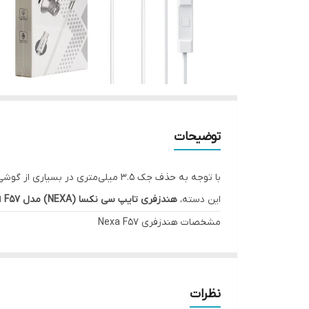
توضیحات
با توجه به حذف جک ۳.۵ میلی‌متری در بسیاری از گوشی‌های جدید، استفاده از هندزفری‌های
این دسته،
هندزفری تایپ سی نکسا (NEXA) مدل F57
ا
مشخصات هندزفری Nexa F57
نوع اتصال:
سیمی
رابط:
USB Type-C
سازگاری:
انواع گوشی‌ها و تبلت‌های مجهز به درگاه تا
نظرات