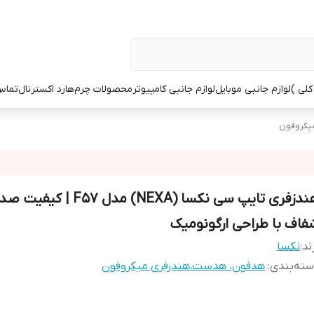
کلی )
لوازم جانبی موبایل
لوازم جانبی کامپیوتر
محصولات چرم
هارد اکسترنال
تماس 
یکروفون
هندزفری تایپ سی نکسا (NEXA) مدل F57 | کی
فاف با طراحی ارگونومیک
ند:
نکسا
ته‌بندی
:
هدفون، هدست،هندزفری میکروفون