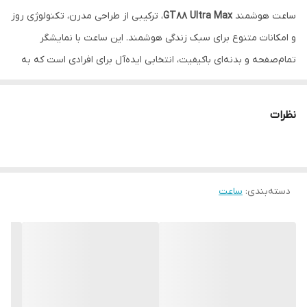
ساعت هوشمند
GT88 Ultra Max
، ترکیبی از طراحی مدرن، تکنولوژی روز
و امکانات متنوع برای سبک زندگی هوشمند. این ساعت با نمایشگر
تمام‌صفحه و بدنه‌ای باکیفیت، انتخابی ایده‌آل برای افرادی است که به
سلامت، ورزش و استایل اهمیت می‌دهند.
ویژگی‌ها
نظرات
✅ نمایشگر لمسی
تمام‌صفحه
با کیفیت بالا
✅ نسل جدید سری 8
✅
پلمپ شرکتی
دسته‌بندی
:
ساعت
✅
شارژ بی‌سیم سریع
و ایمن
✅ همراه با
۲ نوع بند متنوع
(اسپرت و کلاسیک)
✅ امکانات هوشمند: پایش ضربان قلب، فشار خون، اکسیژن خون،
کالری، گام‌شمار
✅ قابلیت اتصال به گوشی‌های اندروید و iOS
✅ قابلیت دریافت تماس و پیامک، کنترل موسیقی و نوتیفیکیشن