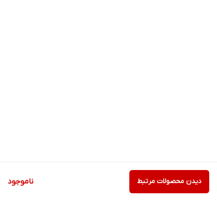
به همراه این ساعت،
دو بند متفاوت
ارائه می‌شود تا بتوانید متناسب با
موقعیت (ورزشی یا رسمی) استایل خود را تغییر دهید.
📦 محتویات جعبه:
ساعت GT88 Ultra Max
۲ بند متنوع
شارژر بی‌سیم
دفترچه راهنما
🔥 اگر دنبال یک اسمارت‌واچ همه‌کاره با طراحی خاص و امکانات کامل
هستید،
GT88 Ultra Max
بهترین انتخاب شماست!
دیدن محصولات مرتبط
ناموجود