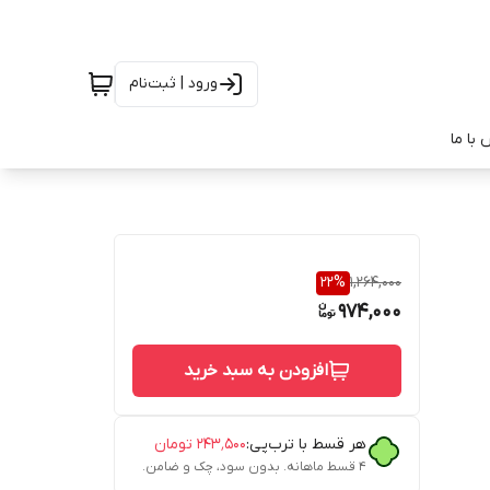
ورود | ثبت‌نام
با ما
22
%
1,264,000
974,000
افزودن به سبد خرید
هر قسط با ترب‌پی:
۲۴۳٬۵۰۰
تومان
۴ قسط ماهانه. بدون سود، چک و ضامن.