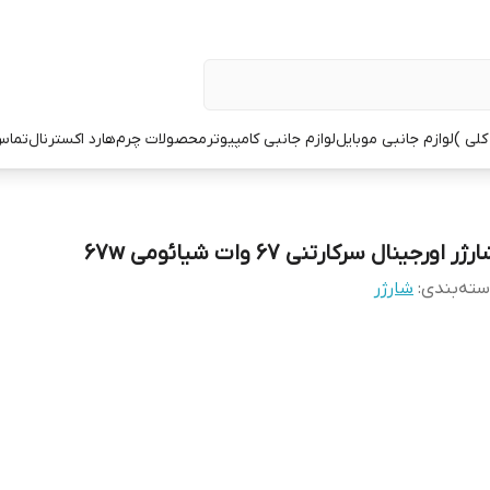
کلی )
لوازم جانبی موبایل
لوازم جانبی کامپیوتر
محصولات چرم
هارد اکسترنال
تماس 
رژر اورجینال سرکارتنی 67 وات شیائومی 67w
ته‌بندی
:
شارژر