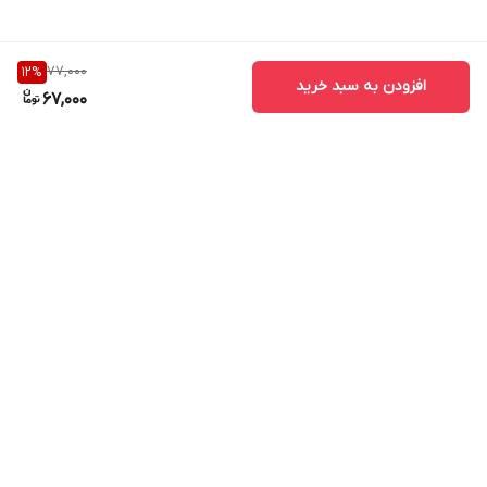
77,000
12
%
افزودن به سبد خرید
67,000
برگشت به بالا