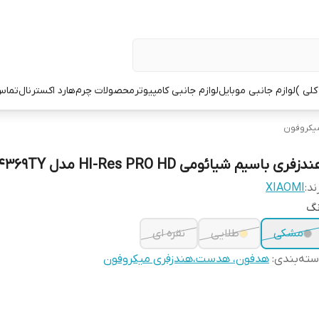
کلی )
لوازم جانبی موبایل
لوازم جانبی کامپیوتر
محصولات چرم
هارد اکسترنال
تماس 
یکروفون
دزفری باسیم شیائومی HI-Res PRO HD مدل ZBW4369TY
ند:
XIAOMI
نگ
مشکی
طلایی
نقره ای
ته‌بندی
:
هدفون، هدست،هندزفری میکروفون