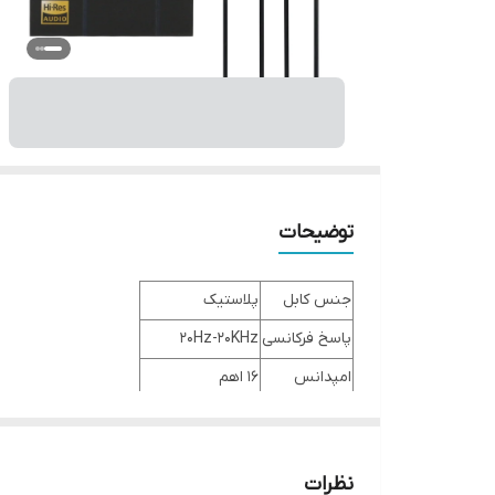
توضیحات
جنس کابل
پلاستیک
پاسخ فرکانسی
20Hz-20KHz
امپدانس
16 اهم
طول کابل
120 سانتی متر
رابط اتصال
جک 3.5 میلیمتری
نظرات
نوع اتصال
با سیم