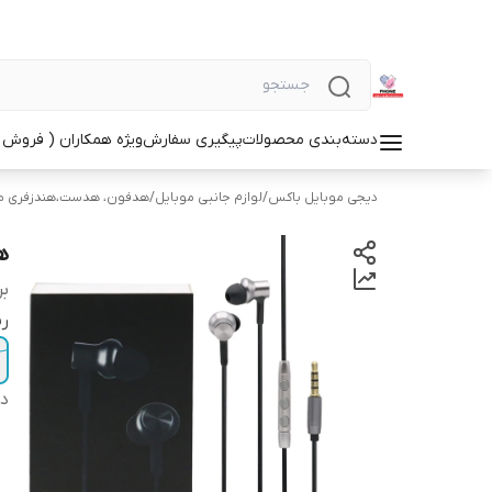
دسته‌بندی محصولات
پیگیری سفارش
ویژه همکاران ( فروش 
دیجی موبایل باکس
/
لوازم جانبی موبایل
/
هدفون، هدست،هندزفری م
هن
بر
ر
دس