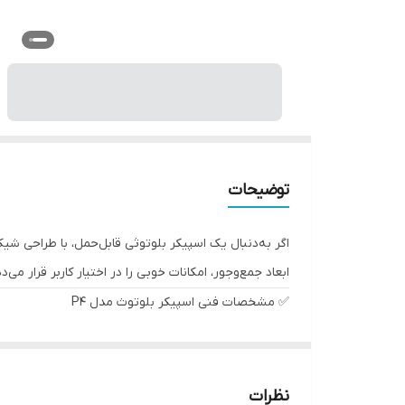
توضیحات
اگر به‌دنبال یک اسپیکر بلوتوثی قابل‌حمل، با طراحی 
ابعاد جمع‌وجور، امکانات خوبی را در اختیار کاربر قرار می‌د
✅ مشخصات فنی اسپیکر بلوتوث مدل P4
ویژگی
توضیحات
نوع اتصال
بلوتوث نسخه 5.3، کابل AUX، کارت حافظه TF، USB
نظرات
توان خروجی
20 وات (واقعی)