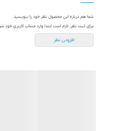
باتری داخلی
3000 میلی‌آمپر، تا 18 ساعت پخش مداوم
شما هم درباره این محصول نظر خود را بنویسید.
مقاومت در برابر آب
گواهی IPX6
برای ثبت نظر، لازم است ابتدا وارد حساب کاربری خود شو
ابعاد و وزن
18.8 × 7.4 × 7.4 سانتی‌متر، وزن 580 گرم
برد بلوتوث
تا 10 متر
افزودن نظر