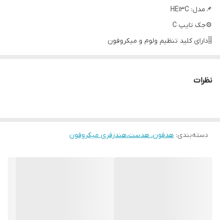
📌مدل: HE13C
⚙️جک تایپ C
🎚دارای کلید تنظیم ولوم و میکروفون
نظرات
دسته‌بندی
:
هدفون، هدست،هندزفری میکروفون