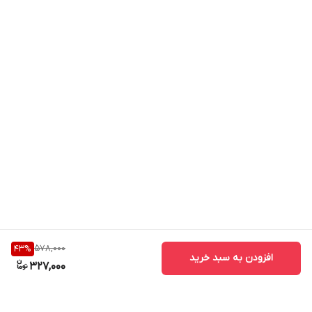
578,000
43
%
افزودن به سبد خرید
327,000