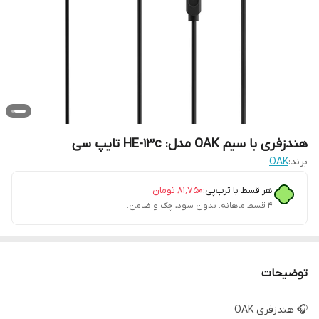
هندزفری با سیم OAK مدل: HE-13c تایپ سی
برند:
OAK
هر قسط با ترب‌پی:
۸۱٬۷۵۰
تومان
۴ قسط ماهانه. بدون سود، چک و ضامن.
توضیحات
🎧 هندزفری OAK