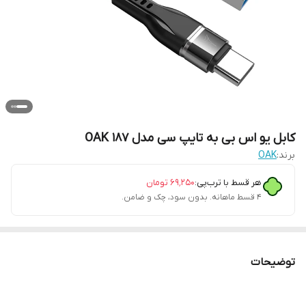
کابل یو اس بی به تایپ سی مدل 187 OAK
برند:
OAK
هر قسط با ترب‌پی:
۶۹٬۲۵۰
تومان
۴ قسط ماهانه. بدون سود، چک و ضامن.
توضیحات