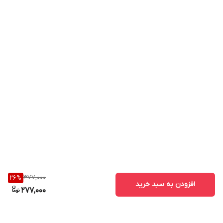
377,000
26
%
افزودن به سبد خرید
277,000