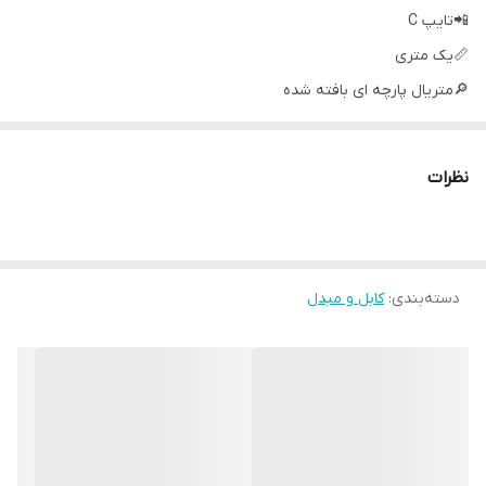
📲تایپ C
📏یک متری
🔎متریال پارچه ای بافته شده
🔗سرسوکت فلزی
〽️انتقال دیتا فست
نظرات
دسته‌بندی
:
کابل و مبدل