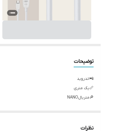
توضیحات
📲اندروید
📏یک متری
🔎متریالNANO
🔗سرسوکت پلاستیکی
〽️انتقال دیتا فست
نظرات