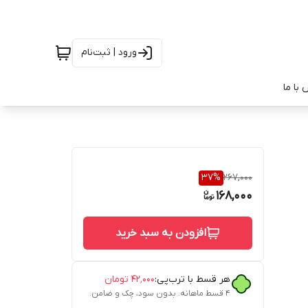
ورود | ثبت‌نام
با ما
37
%
267,000
168,000
افزودن به سبد خرید
هر قسط با ترب‌پی:
۴۲٬۰۰۰
تومان
۴ قسط ماهانه. بدون سود، چک و ضامن.