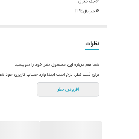
📏یک متری
🔎متریالTPE
🔗سرسوکت فلزی
〽️انتقال دیتا فست
نظرات
شما هم درباره این محصول نظر خود را بنویسید.
برای ثبت نظر، لازم است ابتدا وارد حساب کاربری خود شو
افزودن نظر