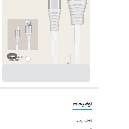
توضیحات
📲اندروید