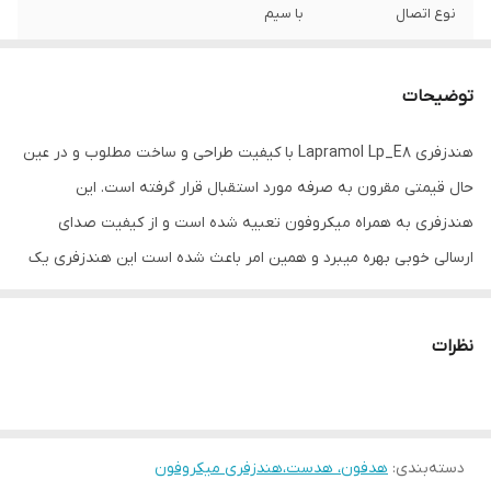
نوع اتصال
با سیم
مناسب برای
کاربری عمومی
توضیحات
سایر مشخصات
دارای پک بسته بندی
هندزفری Lapramol Lp_E8 با کیفیت طراحی و ساخت مطلوب و در عین
رنگ
سبز آبی
حال قیمتی مقرون به صرفه مورد استقبال قرار گرفته است. این
درگاه‌های ارتباطی
Pin 3.5mm
هندزفری به همراه میکروفون تعبیه شده است و از کیفیت صدای
ارسالی خوبی بهره میبرد و همین امر باعث شده است این هندزفری یک
انتخاب مناسب برای افرادی باشد که به دنبال مکالمه با موبایل در مکان
های شلوغ هستند.بدنه خوش ساخت این هندزفری باعث شده است تا
نظرات
ساختاری با کیفیت با طول عمر زیاد داشته باشد تا در تمامی شرایط بتوان
از آن استفاده کرد.باتوجه به امکانات به کار رفته در این هندفری شما می
توانید انواع سبک های موسیقی را با تمام جزئیات بشنوید. این خصیصه
دسته‌بندی
:
هدفون، هدست،هندزفری میکروفون
سبب خواهد شد تا در استفاده های طولانی مدت از آن نهایت لذت را برده