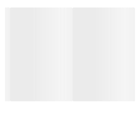
و احساس خستگی نکنید.در طراحی این هندزفری از دو تیوپ برای
جلوگیری از ورود صدای اطراف به گوش استفاده شده است تا شما را
هرچه بیشتر در زیر و بم موسیقی غوطه ور کند.لازم به ذکر است که این
هندزفری دارای جک 3.5 میلیمتری می باشد.