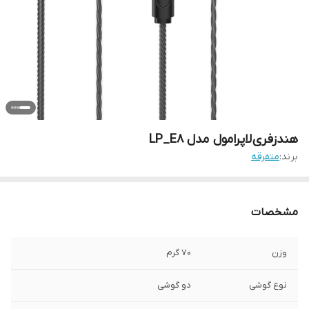
هندزفری لاپرامول مدل LP_E8
برند:
متفرقه
مشخصات
وزن
70 گرم
نوع گوشی
دو گوشی