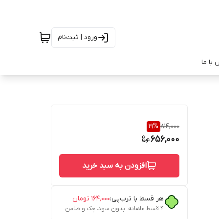
ورود | ثبت‌نام
با ما
19
%
814,000
656,000
افزودن به سبد خرید
هر قسط با ترب‌پی:
۱۶۴٬۰۰۰
تومان
۴ قسط ماهانه. بدون سود، چک و ضامن.