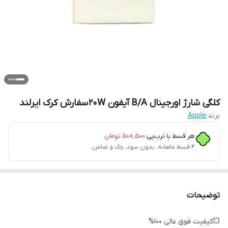
کلگی شارژ اورجینال B/A آیفون 20W سفارش کرک ایرلند
برند:
Apple
هر قسط با ترب‌پی:
۵۰۸٬۵۰۰
تومان
۴ قسط ماهانه. بدون سود، چک و ضامن.
توضیحات
💥کیفیت فوق عالی 100%