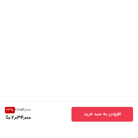
2,654,000
23
%
افزودن به سبد خرید
2,034,000