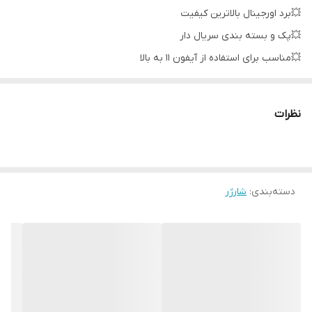
💥برد اورجینال بالاترین کیفیت
💥پک و بسته بندی سریال دار
💥مناسب برای استفاده از آیفون 11 به بالا
💥پورت PD دوازده 12 پین 🔴🔴
💥جنس بدنه اورجینال
نظرات
💥دارای سریال مشترک کلگی و کارتن کلگی
دسته‌بندی
:
شارژر