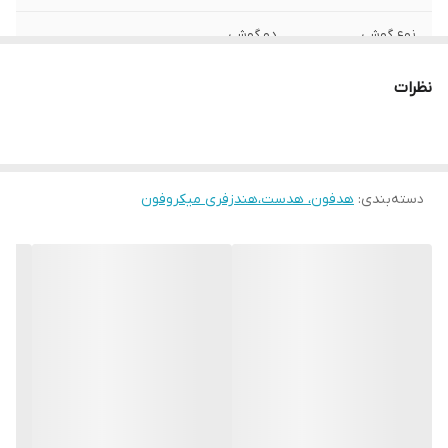
نوع گوشی
دو گوشی
نوع اتصال
بی‌سیم و باسیم
نظرات
نسخه بلوتوث
5.0
مناسب برای
مکالمه , گیمینگ , ورزش , کاربری عمومی
دسته‌بندی
:
هدفون، هدست،هندزفری میکروفون
محدوده عملکرد
10 متر
قطر درایور
45 میلی‌متر
قابلیت‌های هدفون،
نشانگر LED
هدست و هندزفری
عمر باتری هدفون
10 الی 12 ساعت ساعت
در حالت مکالمه