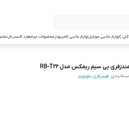
کلی )
لوازم جانبی موبایل
لوازم جانبی کامپیوتر
محصولات چرم
هارد اکسترنال
تماس 
ندزفری بی سیم ریمکس مدل RB-T22
ته‌بندی
:
هندزفری بلوتوث