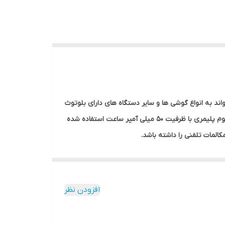
یمکس مدل RB-T22 محصولی از کمپانی ریمکس است که فقط یک گوشی دارد که از طریق بلوتوث نسخه 4.2 می تواند به انواع گوشی ها و سایر دستگاه های دارای بلوتوث
متصل شود و صدایی با کیفیت را منتقل نماید. طراحی ظاهری این هندزفری بسیار زیبا و جذاب می باشد. در این هندزفری از باتری لیتیوم پلیمری با ظرفیت 50 میلی آمپر ساعت استفاده شده
المات تلفنی را داشته باشد.
افزودن نظر