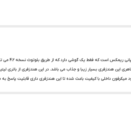
هندزفری بی سیم ر
 میکرفون داخلی با کیفیت باعث شده تا این هندزفری داری قابلیت پاسخ به مک