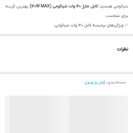
شیائومی هستید،
کابل شارژ 120 وات شیائومی (120W MAX)
بهترین گزینه
برای شماست.
✅ ویژگی‌های برجسته کابل 120 وات شیائومی:
پشتیبانی از شارژ فوق سریع تا توان 120 وات
دارای اخطار و نشانه‌گر
120W MAX
روی کابل برای اطمینان از اصل
نظرات
بودن
کیفیت ساخت بسیار بالا
با روکشی مقاوم در برابر کشش و پارگی
مناسب برای گوشی‌های پرچم‌دار شیائومی مانند
Mi 11 Ultra، Mi 10
دسته‌بندی
:
کابل و مبدل
Ultra، Redmi K50 Gaming
و دیگر مدل‌های سازگار با شارژ 120 وات
طول استاندارد
برای استفاده راحت در خانه، محل کار یا سفر
ایمنی بالا
با چیپ هوشمند داخلی برای جلوگیری از داغ شدن یا آسیب
به باتری
🔋
شارژ 0 تا 100 گوشی تنها در کمتر از 20 دقیقه (بسته به مدل دستگاه)
⚠️
فقط با آداپتورهای اصلی شیائومی با توان 120 وات استفاده شود
تا از