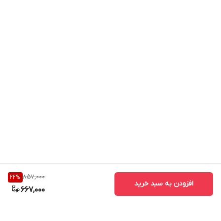
857,000
22
%
افزودن به سبد خرید
667,000