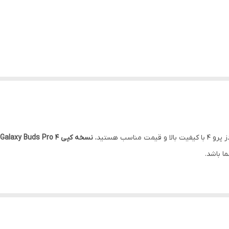
سب هستید،
نسخه کپی Galaxy Buds Pro 4
 باشد.
ی
و مکالمه