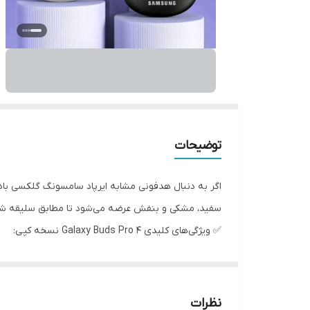
توضیحات
اگر به دنبال هدفونی مشابه ایرپاد سامسونگ گلکسی بادز پرو 4 با کیفیت بالا و قیمت منا
سفید، مشکی و بنفش عرضه می‌شود تا مطابق سلیقه شما
✅ ویژگی‌های کلیدی Galaxy Buds Pro 4 نسخه کپی:
طراحی کاملاً مشابه نسخه اصلی با کیفیت ساخت عال
صدای شفاف و بیس قدرتمند مناسب برای موسیقی 
مجهز به فناوری حذف نویز فعال (ANC) برای تجربه شنیداری بهتر
نظرات