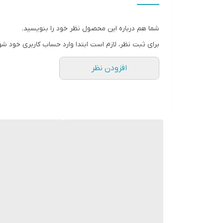
اتصال پایدار و سریع از طریق بلوتوث نسخه 5.0
عمر باتری مناسب برای استفاده طولانی مدت
شما هم درباره این محصول نظر خود را بنویسید.
قابلیت شارژ سریع و آسان
برای ثبت نظر، لازم است ابتدا وارد حساب کاربری خود شو
در دسترس در سه رنگ شیک: سفید، مشکی و بنفش
افزودن نظر
چرا نسخه کپی Galaxy Buds Pro 4 را انتخاب کنیم؟
کیفیت ساخت و صدای بسیار خوب با قیمت اقتصاد
طراحی مدرن و راحت برای استفاده طولانی
مناسب برای ورزش، کار و تفریح