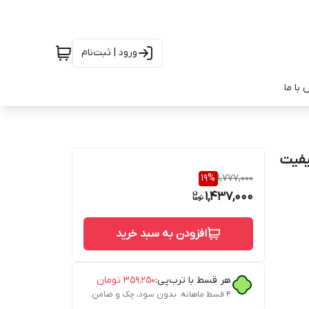
ورود | ثبت‌نام
با ما
19
%
1,777,000
1,437,000
افزودن به سبد خرید
هر قسط با ترب‌پی:
۳۵۹٬۲۵۰
تومان
۴ قسط ماهانه. بدون سود، چک و ضامن.