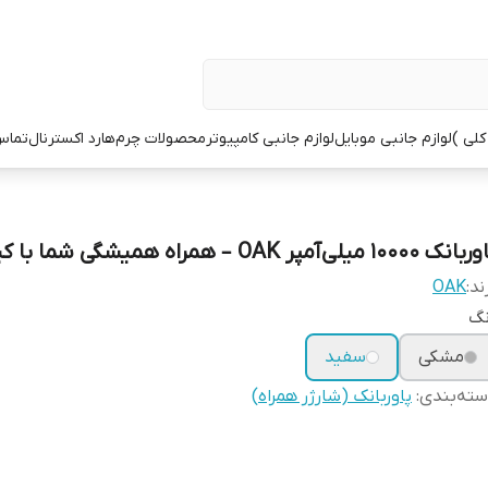
کلی )
لوازم جانبی موبایل
لوازم جانبی کامپیوتر
محصولات چرم
هارد اکسترنال
تماس 
ک 10000 میلی‌آمپر OAK – همراه همیشگی شما با کیفیت
ند:
OAK
نگ
مشکی
سفید
ته‌بندی
:
پاوربانک (شارژر همراه)