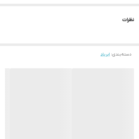
مشابه اورجینال
هک سزیال بروی گوشی ها و داخل کیس ایرپاد
نظرات
باتری قوی
سایز اصلی
ساخت 2024
دسته‌بندی
:
ایرپاد