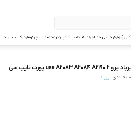
کلی )
لوازم جانبی موبایل
لوازم جانبی کامپیوتر
محصولات چرم
هارد اکسترنال
تماس 
د پرو 2 usa A2083 A2084 A2190 پورت تایپ سی
ته‌بندی
:
ایرپاد