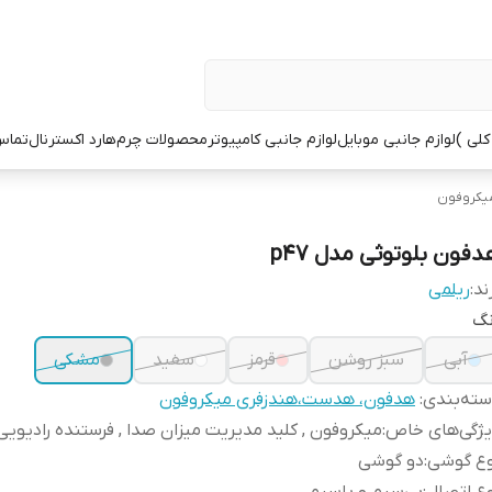
کلی )
لوازم جانبی موبایل
لوازم جانبی کامپیوتر
محصولات چرم
هارد اکسترنال
تماس 
یکروفون
دفون بلوتوثی مدل p47
ند:
ریلمی
نگ
آبی
سبز روشن
قرمز
سفید
مشکی
ته‌بندی
:
هدفون، هدست،هندزفری میکروفون
یژگی‌های خاص
:
میکروفون , کلید مدیریت میزان صدا , فرستنده رادیویی
وع گوشی
:
دو گوشی