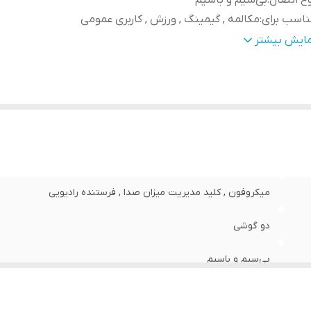
ع اتصال
:
بی‌سیم و باسیم
اسب برای
:
مکالمه , گیمینگ , ورزش , کاربری عمومی
بط‌ها
:
جک 3.5 میلی‌متری صدا , شیار کارت حافظه , microUSB
مایش بیشتر
میکروفون , کلید مدیریت میزان صدا , فرستنده رادیویی
دو گوشی
بی‌سیم و باسیم
مکالمه , گیمینگ , ورزش , کاربری عمومی