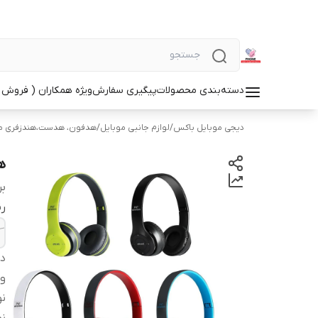
دسته‌بندی محصولات
پیگیری سفارش
ویژه همکاران ( فروش 
دیجی موبایل باکس
/
لوازم جانبی موبایل
/
هدفون، هدست،هندزفری م
ه
بر
ر
دس
و
ن