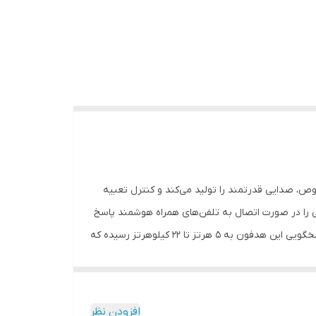
 مدل XB450BT هدفون بی سیم ساخت شرکت سونی با درایورهای 1.18 اینچی خود و تقویت‌کننده‌ی BASS مخصوص، صدایی قدرتمند را تولید می‌کند و کنترل تعبیه
ی را در صورت اتصال به تلفن‌های همراه هوشمند پاسخ
داده و یا قطع کند. درایورهای این هدفون علی‌رغم حجم و اندازه‌ی متوسط، صدایی قدرتمند با BASS مناسب تولید می‌کنند. دامنه‌ی پاسخگویی این هدفون به 5 هرتز تا 22 کیلوهرتز رسیده که
‌حال عایق خوبی برای صدا هستند و تا حد امکان از
ا را چرخاند و به‌صورت تخت قرار داد تا حمل‌ونقل
ید آن‌ها بیشتر روی تولید بهترین باس ممکن تمرکز شده است.
افزودن نظر