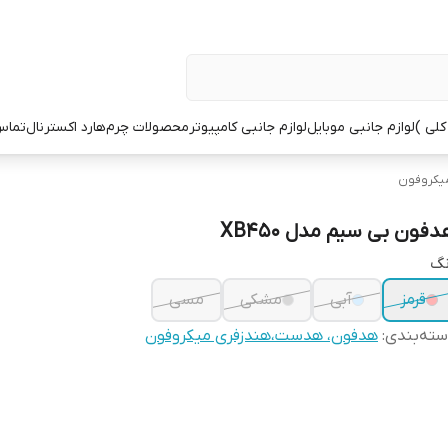
کلی )
لوازم جانبی موبایل
لوازم جانبی کامپیوتر
محصولات چرم
هارد اکسترنال
تماس 
یکروفون
دفون بی سیم مدل XB450
نگ
قرمز
آبی
مشکی
مسی
ته‌بندی
:
هدفون، هدست،هندزفری میکروفون