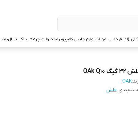
کلی )
لوازم جانبی موبایل
لوازم جانبی کامپیوتر
محصولات چرم
هارد اکسترنال
تماس 
 32 گیگ OAk Q10
ند:
OAK
ته‌بندی
:
فلش