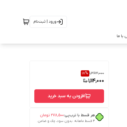
ورود | ثبت‌نام
با ما
18
%
1,363,000
1,114,000
افزودن به سبد خرید
هر قسط با ترب‌پی:
۲۷۸٬۵۰۰
تومان
۴ قسط ماهانه. بدون سود، چک و ضامن.