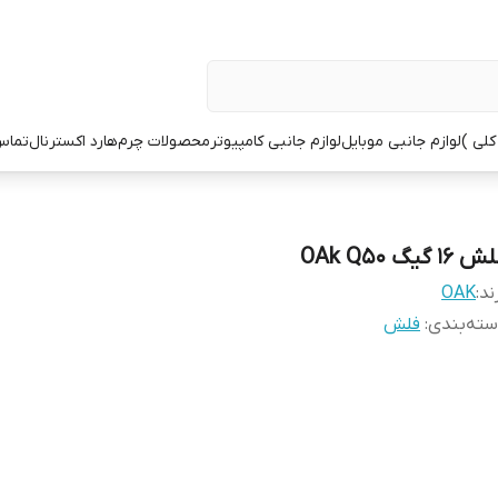
کلی )
لوازم جانبی موبایل
لوازم جانبی کامپیوتر
محصولات چرم
هارد اکسترنال
تماس 
 16 گیگ OAk Q50
ند:
OAK
ته‌بندی
:
فلش