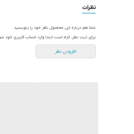
💥خروجی سوپرفست روی تمامی مدل ها
نظرات
💥محافظ قوی سر کابل
💥مقاوم در برابر پارگی و قطعی
شما هم درباره این محصول نظر خود را بنویسید.
💥حک BELKIN روی شیلد کابل
برای ثبت نظر، لازم است ابتدا وارد حساب کاربری خود شو
💥تایپ سی به تایپ سی
افزودن نظر
💥طول 1M متر