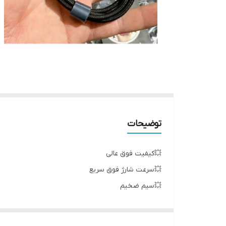
توضیحات
💥کیفیت فوق عالی
💥سرعت شارژ فوق سریع
💥سیم ضخیم
💥ضخامت عالی
💥جنس کنفی برزنتی