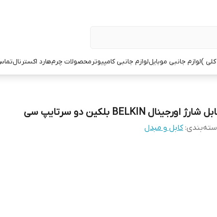
کلی )
لوازم جانبی موبایل
لوازم جانبی کامپیوتر
محصولات چرم
هارد اکسترنال
تماس 
ل شارژ اورجینال BELKIN بلکین دو سرتایپ سی
ته‌بندی
:
کابل و مبدل