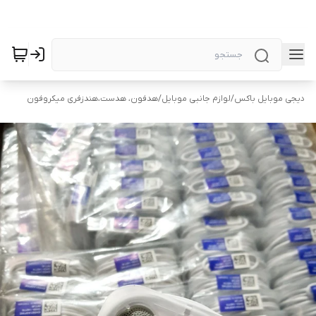
دیجی موبایل باکس
/
لوازم جانبی موبایل
/
هدفون، هدست،هندزفری میکروفون