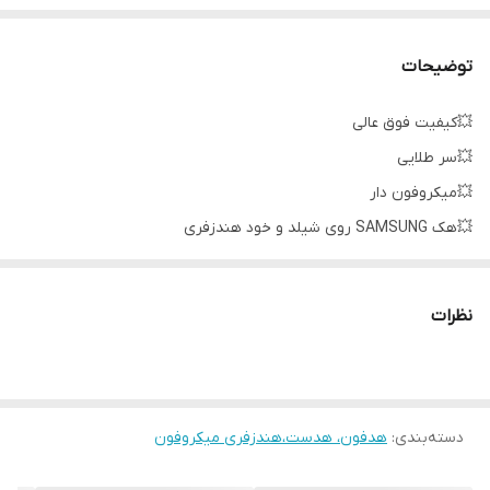
توضیحات
💥کیفیت فوق عالی
💥سر طلایی
💥میکروفون دار
💥هک SAMSUNG روی شیلد و خود هندزفری
💥دارای کلید قطع و وصل تماس و موسیقی
نظرات
دسته‌بندی
:
هدفون، هدست،هندزفری میکروفون