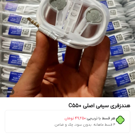
هندزفری سیمی اصلی C550
هر قسط با ترب‌پی:
۴۹٬۲۵۰
تومان
۴ قسط ماهانه. بدون سود، چک و ضامن.