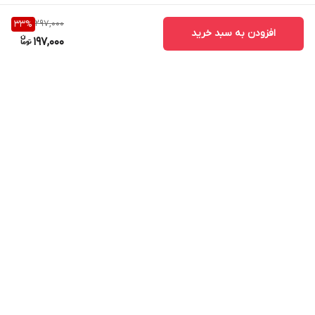
297,000
33
%
افزودن به سبد خرید
197,000
برگشت به بالا
ارسال ویژه
پشتیبانی ۲۴ ساعته