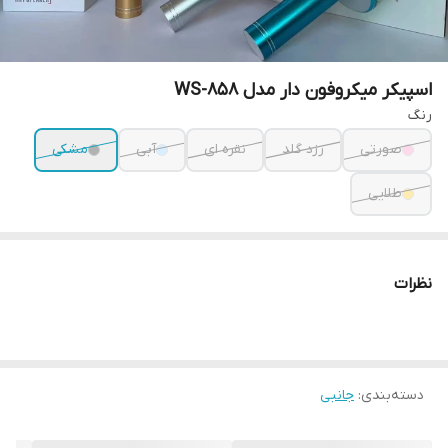
اسپیکر میکروفون دار مدل WS-858
رنگ
صورتی
رزد گلد
نقره ای
آبی
مشکی
طلایی
نظرات
دسته‌بندی
:
جانبی