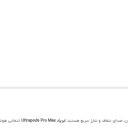
درن، صدای شفاف و شارژ سریع هستید،
ایرپاد Ultrapods Pro Max
انتخابی هوش