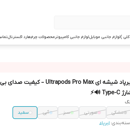
کلی )
لوازم جانبی موبایل
لوازم جانبی کامپیوتر
محصولات چرم
هارد اکسترنال
تماس 
ایرپاد شیشه ای Ultrapods Pro Max – کیفیت ص
ژ Type-C 🔊⚡
نگ
مشکی
صورتی
سبز
آبی
سفید
ته‌بندی
:
ایرپاد