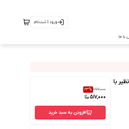
ورود | ثبت‌نام
با ما
دای بی‌نظیر با
23
%
677,000
517,000
افزودن به سبد خرید