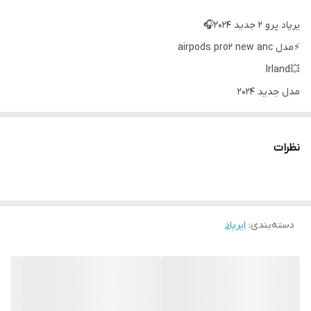
یرپاد پرو ۲ جدید ۲۰۲۴🎧
⚡️مدل airpods pro2 new anc
💥Irland
مدل جدید 2024
💥💥کیس صدا دار
✅وزن بسیار سنگین
نظرات
✅سریال دار
✅دارای نویزکنسلینگ واقعی
✅ وایرلسی
دسته‌بندی
:
ایرپاد
✅ سنسورهای کم و زیاد کردن