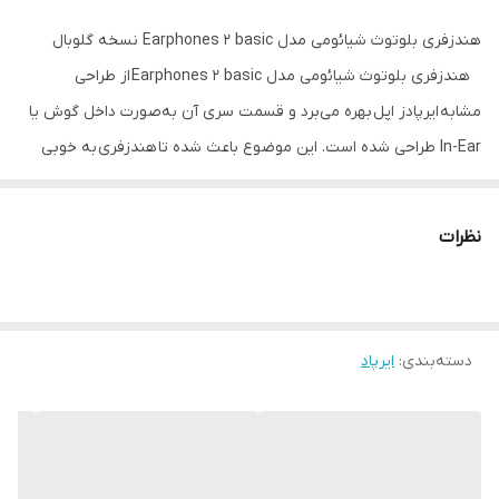
هندزفری بلوتوث شیائومی مدل Earphones 2 basic نسخه گلوبال
هندزفری بلوتوث شیائومی مدل Earphones 2 basic از طراحی
مشابه ایرپادز اپل بهره می‌برد و قسمت سری آن به‌صورت داخل گوش یا
In-Ear طراحی شده است. این موضوع باعث شده تا هندزفری به خوبی
درون کانال گوش قرار گرفته و در اثر تکان دادن سر یا جابجایی ناگهانی از
جای خود خارج نشود. بدنه هندزفری از جنس پلاستیک بسیار با کیفیت و
نظرات
چگالی بالا ساخته شده و هر کدام از ایربادها تنها 4.7 گرم وزن دارند.
دسته‌بندی
:
ایرپاد