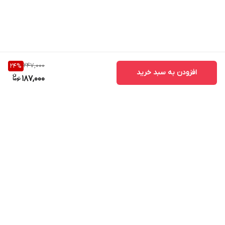
247,000
24
%
افزودن به سبد خرید
187,000
برگشت به بالا