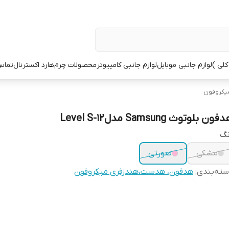
کلی )
لوازم جانبی موبایل
لوازم جانبی کامپیوتر
محصولات چرم
هارد اکسترنال
تماس 
یکروفون
ون بلوتوث Samsung مدل Level S-12
نگ
مشکی
صورتی
ته‌بندی
:
هدفون، هدست،هندزفری میکروفون