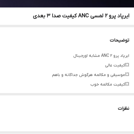
ایرپاد پرو 2 لمسی ANC کیفیت صدا 3 بعدی
توضیحات
ایرپاد پرو 2 ANC مشابه اورجینال
💥کیفیت عالی
💥موسیقی و مکالمه هرگوش جداگانه و باهم
💥کیفیت مکالمه خوب
💥شارژدهی بسیار عالی
💥قابلیت ANC
نظرات
💥نمایش نویز کنسلینگ فعال NOICE CANCELING
💥لایت سنس LIGHT SENCE فعال
💥قطع و وصل هنگام جدا شدن از گوش