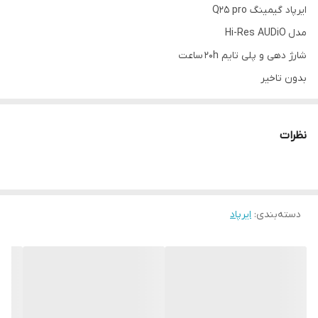
ایرپاد گیمینگ Q25 pro
مدل Hi-Res AUDiO
شارژ دهی و پلی تایم 20h ساعت
بدون تاخیر
ارگونومی فوق‌العاده
بیس و حجم صدای عالی
نظرات
دسته‌بندی
:
ایرپاد